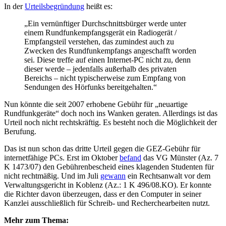
In der
Urteilsbegründung
heißt es:
„Ein vernünftiger Durchschnittsbürger werde unter
einem Rundfunkempfangsgerät ein Radiogerät /
Empfangsteil verstehen, das zumindest auch zu
Zwecken des Rundfunkempfangs angeschafft worden
sei. Diese treffe auf einen Internet-PC nicht zu, denn
dieser werde – jedenfalls außerhalb des privaten
Bereichs – nicht typischerweise zum Empfang von
Sendungen des Hörfunks bereitgehalten.“
Nun könnte die seit 2007 erhobene Gebühr für „neuartige
Rundfunkgeräte“ doch noch ins Wanken geraten. Allerdings ist das
Urteil noch nicht rechtskräftig. Es besteht noch die Möglichkeit der
Berufung.
Das ist nun schon das dritte Urteil gegen die GEZ-Gebühr für
internetfähige PCs. Erst im Oktober
befand
das VG Münster (Az. 7
K 1473/07) den Gebührenbescheid eines klagenden Studenten für
nicht rechtmäßig. Und im Juli
gewann
ein Rechtsanwalt vor dem
Verwaltungsgericht in Koblenz (Az.: 1 K 496/08.KO). Er konnte
die Richter davon überzeugen, dass er den Computer in seiner
Kanzlei ausschließlich für Schreib- und Recherchearbeiten nutzt.
Mehr zum Thema: