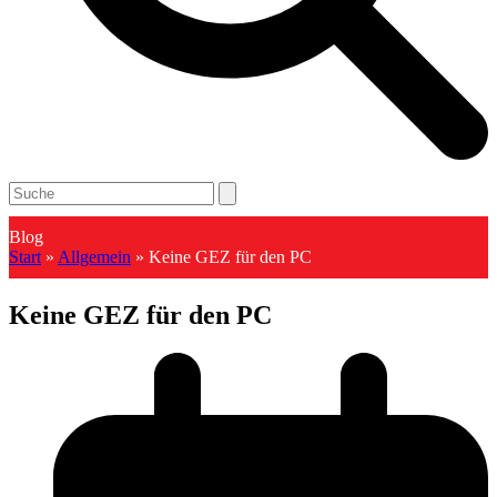
Open
Close
Search
mobile
mobile
menu
menu
Blog
Start
»
Allgemein
»
Keine GEZ für den PC
Keine GEZ für den PC