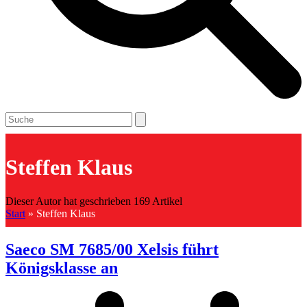
Open
Close
Search
mobile
mobile
menu
menu
Steffen Klaus
Dieser Autor hat geschrieben 169 Artikel
Start
»
Steffen Klaus
Saeco SM 7685/00 Xelsis führt
Königsklasse an