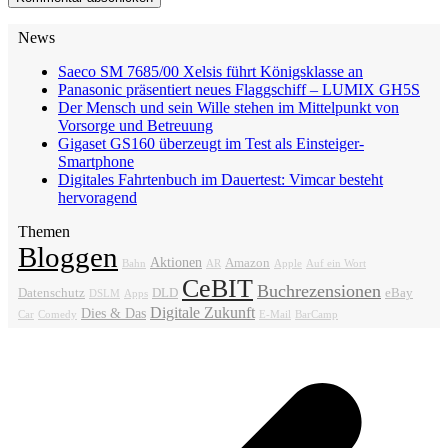
News
Saeco SM 7685/00 Xelsis führt Königsklasse an
Panasonic präsentiert neues Flaggschiff – LUMIX GH5S
Der Mensch und sein Wille stehen im Mittelpunkt von
Vorsorge und Betreuung
Gigaset GS160 überzeugt im Test als Einsteiger-
Smartphone
Digitales Fahrtenbuch im Dauertest: Vimcar besteht
hervoragend
Themen
Bloggen
Aktionen
Amazon
Bahn
AR
Apple
Auf ein Wort
CeBIT
Buchrezensionen
Datenschutz
DLD
eBay
DSLM
Apps
Digitale Zukunft
Dies & Das
Car
Comedy
E-Mail
BarCamp
v
B