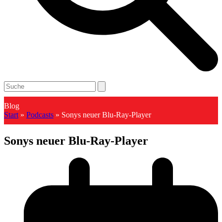
Open
Close
Search
mobile
mobile
menu
menu
Blog
Start
»
Podcasts
»
Sonys neuer Blu-Ray-Player
Sonys neuer Blu-Ray-Player