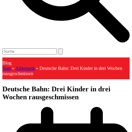
Open
Close
Search
mobile
mobile
menu
menu
Blog
Start
»
Allgemein
»
Deutsche Bahn: Drei Kinder in drei Wochen
rausgeschmissen
Deutsche Bahn: Drei Kinder in drei
Wochen rausgeschmissen