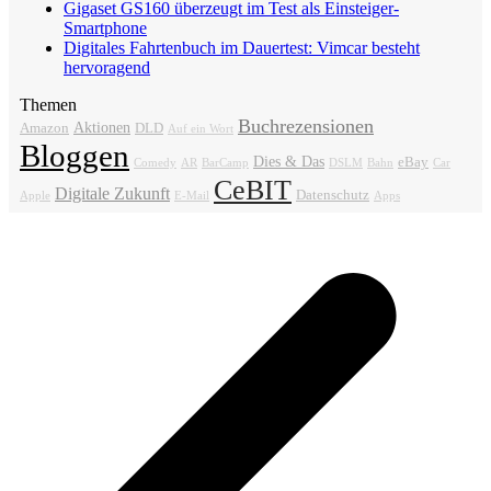
Gigaset GS160 überzeugt im Test als Einsteiger-
Smartphone
Digitales Fahrtenbuch im Dauertest: Vimcar besteht
hervoragend
Themen
Buchrezensionen
Aktionen
Amazon
DLD
Auf ein Wort
Bloggen
Dies & Das
eBay
Comedy
AR
BarCamp
DSLM
Bahn
Car
CeBIT
Digitale Zukunft
Datenschutz
Apple
E-Mail
Apps
v
B