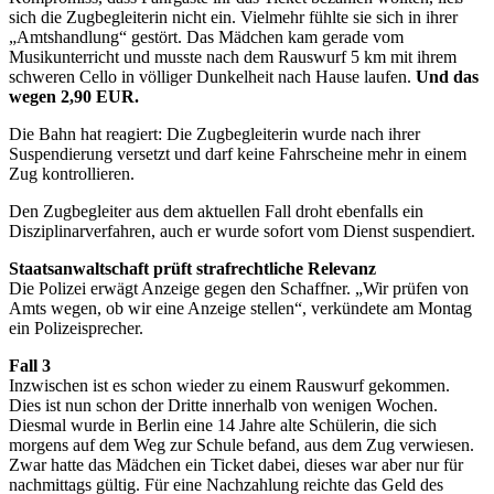
sich die Zugbegleiterin nicht ein. Vielmehr fühlte sie sich in ihrer
„Amtshandlung“ gestört. Das Mädchen kam gerade vom
Musikunterricht und musste nach dem Rauswurf 5 km mit ihrem
schweren Cello in völliger Dunkelheit nach Hause laufen.
Und das
wegen 2,90 EUR.
Die Bahn hat reagiert: Die Zugbegleiterin wurde nach ihrer
Suspendierung versetzt und darf keine Fahrscheine mehr in einem
Zug kontrollieren.
Den Zugbegleiter aus dem aktuellen Fall droht ebenfalls ein
Disziplinarverfahren, auch er wurde sofort vom Dienst suspendiert.
Staatsanwaltschaft prüft strafrechtliche Relevanz
Die Polizei erwägt Anzeige gegen den Schaffner. „Wir prüfen von
Amts wegen, ob wir eine Anzeige stellen“, verkündete am Montag
ein Polizeisprecher.
Fall 3
Inzwischen ist es schon wieder zu einem Rauswurf gekommen.
Dies ist nun schon der Dritte innerhalb von wenigen Wochen.
Diesmal wurde in Berlin eine 14 Jahre alte Schülerin, die sich
morgens auf dem Weg zur Schule befand, aus dem Zug verwiesen.
Zwar hatte das Mädchen ein Ticket dabei, dieses war aber nur für
nachmittags gültig. Für eine Nachzahlung reichte das Geld des