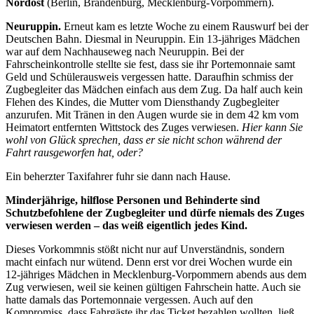
Nordost
(Berlin, Brandenburg, Mecklenburg-Vorpommern).
Neuruppin.
Erneut kam es letzte Woche zu einem Rauswurf bei der
Deutschen Bahn. Diesmal in Neuruppin. Ein 13-jähriges Mädchen
war auf dem Nachhauseweg nach Neuruppin. Bei der
Fahrscheinkontrolle stellte sie fest, dass sie ihr Portemonnaie samt
Geld und Schülerausweis vergessen hatte. Daraufhin schmiss der
Zugbegleiter das Mädchen einfach aus dem Zug. Da half auch kein
Flehen des Kindes, die Mutter vom Diensthandy Zugbegleiter
anzurufen. Mit Tränen in den Augen wurde sie in dem 42 km vom
Heimatort entfernten Wittstock des Zuges verwiesen.
Hier kann Sie
wohl von Glück sprechen, dass er sie nicht schon während der
Fahrt rausgeworfen hat, oder?
Ein beherzter Taxifahrer fuhr sie dann nach Hause.
Minderjährige, hilflose Personen und Behinderte sind
Schutzbefohlene der Zugbegleiter und dürfe niemals des Zuges
verwiesen werden – das weiß eigentlich jedes Kind.
Dieses Vorkommnis stößt nicht nur auf Unverständnis, sondern
macht einfach nur wütend. Denn erst vor drei Wochen wurde ein
12-jähriges Mädchen in Mecklenburg-Vorpommern abends aus dem
Zug verwiesen, weil sie keinen gültigen Fahrschein hatte. Auch sie
hatte damals das Portemonnaie vergessen. Auch auf den
Kompromiss, dass Fahrgäste ihr das Ticket bezahlen wollten, ließ