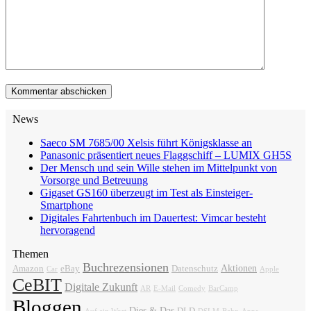
News
Saeco SM 7685/00 Xelsis führt Königsklasse an
Panasonic präsentiert neues Flaggschiff – LUMIX GH5S
Der Mensch und sein Wille stehen im Mittelpunkt von
Vorsorge und Betreuung
Gigaset GS160 überzeugt im Test als Einsteiger-
Smartphone
Digitales Fahrtenbuch im Dauertest: Vimcar besteht
hervoragend
Themen
Buchrezensionen
Aktionen
Amazon
eBay
Datenschutz
Car
Apple
CeBIT
Digitale Zukunft
AR
E-Mail
Comedy
BarCamp
Bloggen
Dies & Das
DLD