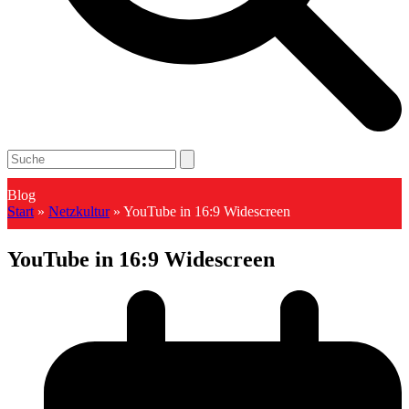
Open
Close
Search
mobile
mobile
menu
menu
Blog
Start
»
Netzkultur
»
YouTube in 16:9 Widescreen
YouTube in 16:9 Widescreen