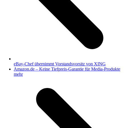
eBay-Chef übernimmt Vorstandsvorsitz von XING
Nächster
Amazon.de – Keine Tiefpreis-Garantie für Media-Produkte
Beitrag:
mehr