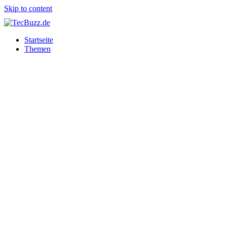
Skip to content
Startseite
Themen