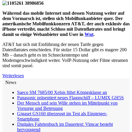
Während das mobile Internet und dessen Nutzung weiter auf
dem Vormarsch ist, stellen sich Mobilfunkanbieter quer. Der
amerikanische Mobilfunkkonzern AT&T, der auch exklusiv das
iPhone vertreibt, macht Schluss mit Datenflatrates und bringt
damit so einige Webanbieter und User in
Wut
.
AT&T hat sich mit Einführung der neuen Tarife gegen
Datenflatrates entschieden. Für stolze 15 Dollar gibt es magere 200
Mb – danach geht es im Schneckentempo und
Modemgeschwindigkeit weiter. VoIP-Nutzung oder Filme streamen
sind somit passé.
Weiterlesen
News
Saeco SM 7685/00 Xelsis führt Königsklasse an
Panasonic präsentiert neues Flaggschiff – LUMIX GH5S
Der Mensch und sein Wille stehen im Mittelpunkt von
Vorsorge und Betreuung
Gigaset GS160 überzeugt im Test als Einsteiger-
Smartphone
Digitales Fahrtenbuch im Dauertest: Vimcar besteht
hervoragend