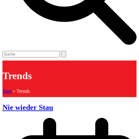
Open
Close
Search
mobile
mobile
menu
menu
Trends
Start
»
Trends
Nie wieder Stau