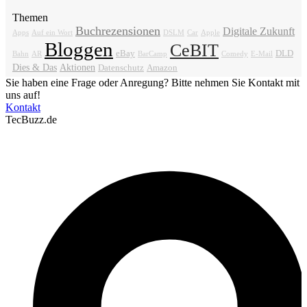
Themen
Buchrezensionen
Digitale Zukunft
Apps
Auf ein Wort
DSLM
Car
Apple
Bloggen
CeBIT
eBay
DLD
Bahn
AR
BarCamp
Comedy
E-Mail
Dies & Das
Aktionen
Datenschutz
Amazon
Sie haben eine Frage oder Anregung? Bitte nehmen Sie Kontakt mit
uns auf!
Kontakt
TecBuzz.de